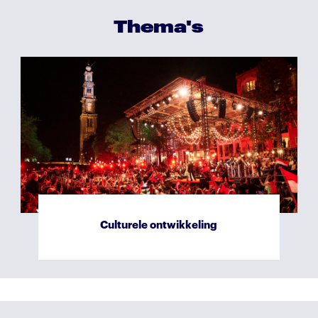
Thema's
Gezamenlijke beleving
Maatsc
Culturele ontwikkeling