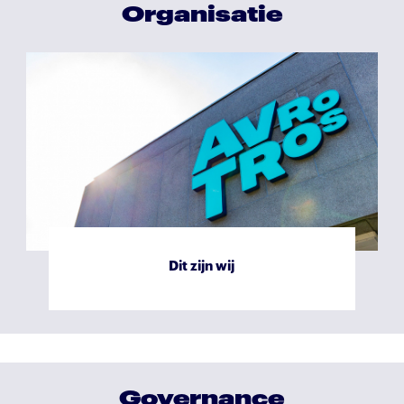
Organisatie
Sociaal verslag
Ver
Dit zijn wij
Governance